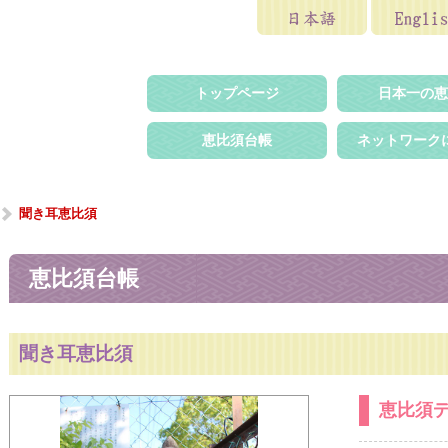
トップページ
日本一の恵
恵比須台帳
ネットワーク
聞き耳恵比須
恵比須台帳
聞き耳恵比須
恵比須