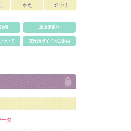
比須
恵比須巡り
について
恵比須ガイドのご案内
データ