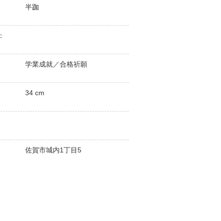
半跏
：
学業成就／合格祈願
34 cm
佐賀市城内1丁目5