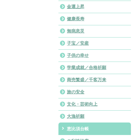
金運上昇
健康長寿
無病息災
子宝／安産
子供の幸せ
学業成就／合格祈願
商売繁盛／千客万来
旅の安全
文化・芸術向上
大漁祈願
恵比須台帳