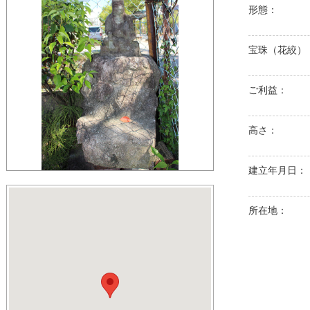
形態：
宝珠（花絞）
ご利益：
高さ：
建立年月日：
所在地：